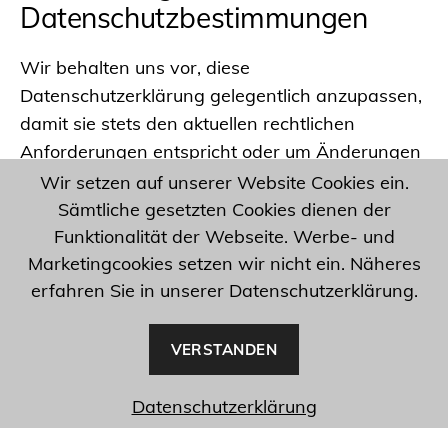
Datenschutzbestimmungen
Wir behalten uns vor, diese
Datenschutzerklärung gelegentlich anzupassen,
damit sie stets den aktuellen rechtlichen
Anforderungen entspricht oder um Änderungen
unserer Leistungen in der Datenschutzerklärung
Wir setzen auf unserer Website Cookies ein.
umzusetzen, z. B. bei der Einführung neuer
Sämtliche gesetzten Cookies dienen der
Services. Für Ihren erneuten Besuch gilt dann
Funktionalität der Webseite. Werbe- und
Marketingcookies setzen wir nicht ein. Näheres
die neue Datenschutzerklärung.
erfahren Sie in unserer Datenschutzerklärung.
VERSTANDEN
Datenschutzerklärung
Impressum
Datenschutzerklärung
© 2026
cleanmade